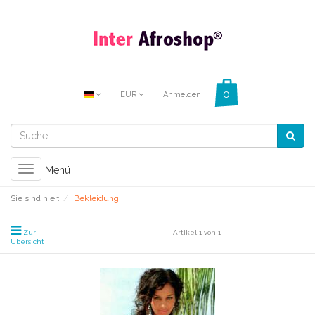
EUR
Anmelden
Toggle
Menü
navigation
Sie sind hier:
Bekleidung
Zur
Artikel 1 von 1
Übersicht