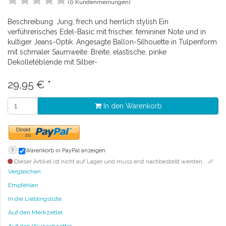
(0 Kundenmeinungen)
Beschreibung: Jung, frech und herrlich stylish Ein
verführerisches Edel-Basic mit frischer, femininer Note und in
kultiger Jeans-Optik. Angesagte Ballon-Silhouette in Tulpenform
mit schmaler Saumweite. Breite, elastische, pinke
Dekolletéblende mit Silber-
29,95
€
*
In den Warenkorb
?
Warenkorb in PayPal anzeigen
Dieser Artikel ist nicht auf Lager und muss erst nachbestellt werden.
Vergleichen
Empfehlen
In die Lieblingsliste
Auf den Merkzettel